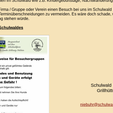
aben im Schulwald wie z.B. Kindergeburtstage, Nachtwanderun
 Firma / Gruppe oder Verein einen Besuch bei uns im Schulwal
Terminüberschneidungen zu vermeiden. Es wäre doch schade, w
ng stehen würde.
 Schulwaldes
Schulwald 
Grillhüt
niebuhr@schulwal