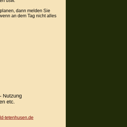
gen usw.
d planen, dann melden Sie
enn an dem Tag nicht alles
- Nutzung
ten etc.
d-tetenhusen.de